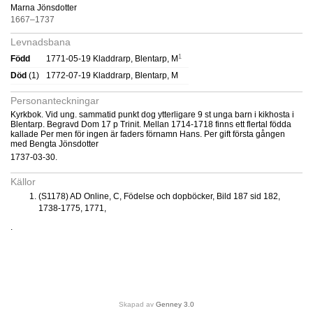
Marna Jönsdotter
1667–1737
Levnadsbana
1
Född
1771-05-19 Kladdrarp, Blentarp, M
Död
(1)
1772-07-19 Kladdrarp, Blentarp, M
Personanteckningar
Kyrkbok. Vid ung. sammatid punkt dog ytterligare 9 st unga barn i kikhosta i
Blentarp. Begravd Dom 17 p Trinit. Mellan 1714-1718 finns ett flertal födda
kallade Per men för ingen är faders förnamn Hans. Per gift första gången
med Bengta Jönsdotter
1737-03-30.
Källor
(S1178) AD Online, C, Födelse och dopböcker, Bild 187 sid 182,
1738-1775, 1771,
.
Skapad av
Genney 3.0