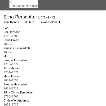
☰
Hem
Personer
Platser
Elina Persdotter
1771–1772
Kön: Kvinna
Id: I652
Levnadsålder: 1
Far:
Per Hansson
1713–1785
Hans Green
1688–
Kerstina Lassesdotter
1688–
Mor:
Bengta Jönsdotter
1735–1772
Jöns Matsson
1704–1771
Mats Jönsson
1654–1735
Bengta Matsdotter
1671–1719
Elina Christoffersdotter
1710–1767
Christoffer Andersson
1672–1736