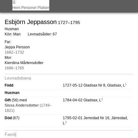
☰
Hem
Personer
Platser
Esbjörn Jeppasson
1727–1795
Husman
Kön: Man
Levnadsålder: 67
Far:
Jeppa Persson
1682–1732
Mor:
Kierstina Mårtensdotter
1686–1765
Levnadsbana
1
Född
1727-05-12 Gladsax Nr 8, Gladsax, L
Husman
2
Gift
(56) med
1784-04-02 Gladsax, L
Sissa Andersdotter
(1749–
1821)
Död
(67)
1795-02-01 Jerrestad Nr 16, Järrestad,
3
L
Familj