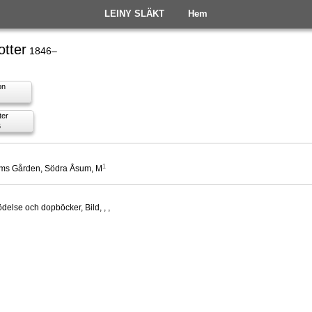
LEINY SLÄKT
Hem
tter
1846–
on
ter
6
1
ms Gården, Södra Åsum, M
delse och dopböcker, Bild, , ,