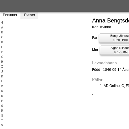
Personer
Platser
Anna Bengtsdo
4
Kön: Kvinna
A
B
Bengt Jönss
C
Far:
1820–1901
D
E
Signe Nilsdot
Mor:
F
1817–187
G
H
Levnadsbana
I
Född
1846-09-14 Åsu
J
K
Källor
L
AD Online, C, Fö
M
N
.
O
P
Q
R
S
T
V