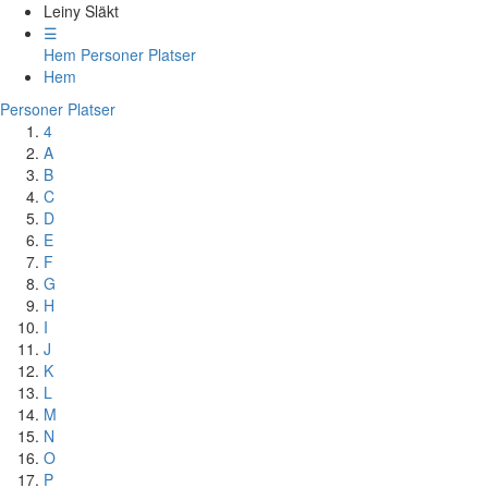
Leiny Släkt
☰
Hem
Personer
Platser
Hem
Personer
Platser
4
A
B
C
D
E
F
G
H
I
J
K
L
M
N
O
P