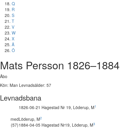
Q
R
S
T
V
W
X
Å
Ö
Mats Persson
1826–1884
Åbo
Kön: Man
Levnadsålder: 57
Levnadsbana
1
1826-06-21 Hagestad Nr 19, Löderup, M
Född
Åbo
2
med
Löderup, M
Gift
3
(57)
1884-04-05 Hagestad Nr19, Löderup, M
Död