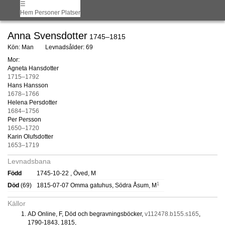
☰
Hem
Personer
Platser
Anna Svensdotter
1745–1815
Kön: Man
Levnadsålder: 69
Mor:
Agneta Hansdotter
1715–1792
Hans Hansson
1678–1766
Helena Persdotter
1684–1756
Per Persson
1650–1720
Karin Olufsdotter
1653–1719
Levnadsbana
Född
1745-10-22 , Öved, M
1
Död
(69)
1815-07-07 Omma gatuhus, Södra Åsum, M
Källor
AD Online, F, Död och begravningsböcker,
v112478.b155.s165
,
1790-1843, 1815,