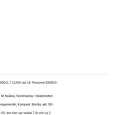
 100011.7.11200 rad 18. Personnr:830823-
d till Nyåkra, Nordmaling i Västerbotten
nregementet, Kompani: Borrby, akt: SD-
03, dvs han var soldat 7 år och ca 2