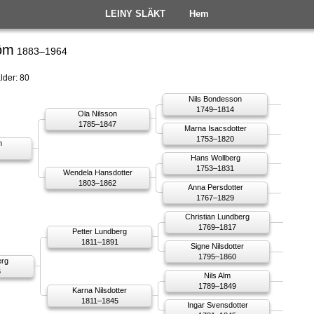
LEINY SLÄKT
Hem
röm
1883–1964
lder: 80
Nils Bondesson
1749–1814
Ola Nilsson
1785–1847
Marna Isacsdotter
1753–1820
m
Hans Wollberg
1753–1831
Wendela Hansdotter
1803–1862
Anna Persdotter
1767–1829
Christian Lundberg
1769–1817
Petter Lundberg
1811–1891
Signe Nilsdotter
1795–1860
erg
6
Nils Alm
1789–1849
Karna Nilsdotter
1811–1845
Ingar Svensdotter