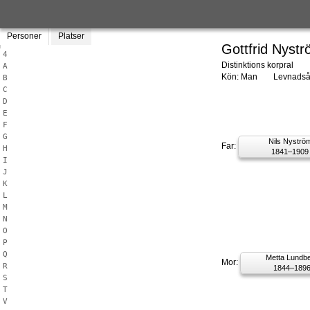
Personer
Platser
Gottfrid Nyst
4
Distinktions korpral
A
Kön: Man
Levnadså
B
C
D
E
F
G
Nils Nyströ
Far:
H
1841–1909
I
J
K
L
M
N
O
P
Q
Metta Lundb
Mor:
R
1844–189
S
T
V