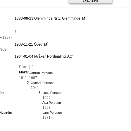
1781–1845
1
1883-08-23 Glemminge Nr 1, Glemminge, M
2
1–1987)
3
1908-11-21 Öved, M
969)
4
1964-01-04 Nyåker, Nordmaling, AC
Familj 2
Maka:
Gertrud Persson
1911–1987
Gunnar Persson
1941–
röm
Lena Persson
1966–
Åsa Persson
1968–
 Nyström
Lars Persson
1971–