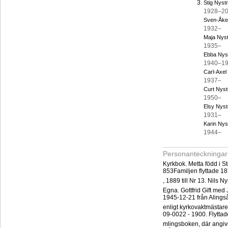
Stig Nyst
1928–2
Sven-Åke
1932–
Maja Nys
1935–
Ebba Nys
1940–1
Carl-Axel
1937–
Curt Nys
1950–
Elsy Nys
1931–
Karin Ny
1944–
Personanteckningar
Kyrkbok. Metta född i 
853Familjen flyttade 1875
, 1889 till Nr 13. Nils 
Egna. Gottfrid Gift med 
1945-12-21 från Alings
enligt kyrkovaktmästare
09-0022 - 1900. Flyttade
mlingsboken, där angive