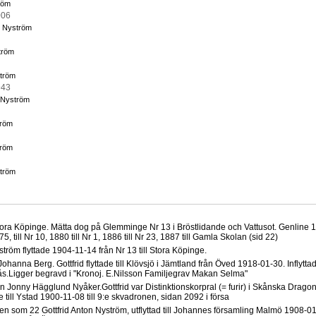
röm
006
 Nyström
tröm
tröm
943
 Nyström
tröm
tröm
ström
Stora Köpinge. Mätta dog på Glemminge Nr 13 i Bröstlidande och Vattusot. Genline
, till Nr 10, 1880 till Nr 1, 1886 till Nr 23, 1887 till Gamla Skolan (sid 22)
Nyström flyttade 1904-11-14 från Nr 13 till Stora Köpinge.
Johanna Berg. Gottfrid flyttade till Klövsjö i Jämtland från Öved 1918-01-30. Inflytta
ås.Ligger begravd i "Kronoj. E.Nilsson Familjegrav Makan Selma"
n Jonny Hägglund Nyåker.Gottfrid var Distinktionskorpral (= furir) i Skånska Drago
 till Ystad 1900-11-08 till 9:e skvadronen, sidan 2092 i försa
n som 22 Gottfrid Anton Nyström, utflyttad till Johannes församling Malmö 1908-01-