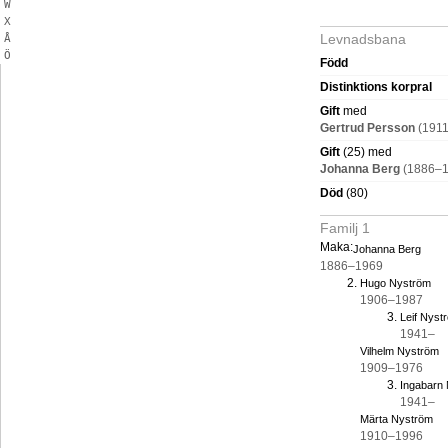
W
X
Levnadsbana
Å
Ö
Född
Distinktions korpral
Gift
med
Gertrud Persson
(191
Gift
(25) med
Johanna Berg
(1886–1
Död
(80)
Familj 1
Maka:
Johanna Berg
1886–1969
Hugo Nyström
1906–1987
Leif Nyst
1941–
Vilhelm Nyström
1909–1976
Ingabarn
1941–
Märta Nyström
1910–1996